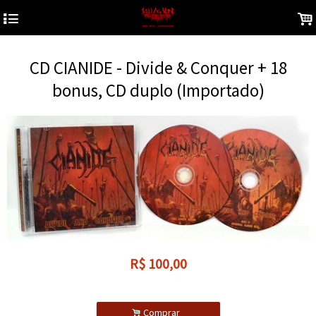
4
.
CD CIANIDE - Divide & Conquer + 18
bonus, CD duplo (Importado)
R$
100,00
.
Comprar