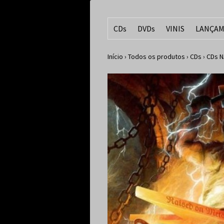
CDs
DVDs
VINIS
LANÇAM
Início
›
Todos os produtos
›
CDs
›
CDs N