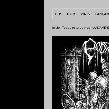
CDs
DVDs
VINIS
LANÇAM
Início
›
Todos os produtos
›
LANÇAMENT