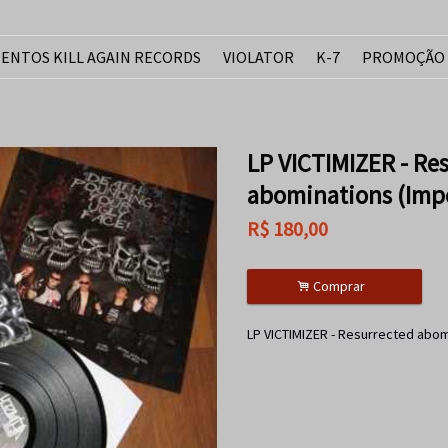
ENTOS KILL AGAIN RECORDS
VIOLATOR
K-7
PROMOÇÃO
LP VICTIMIZER - Re
abominations (Imp
R$
180,00
.
Comprar
LP VICTIMIZER - Resurrected abo