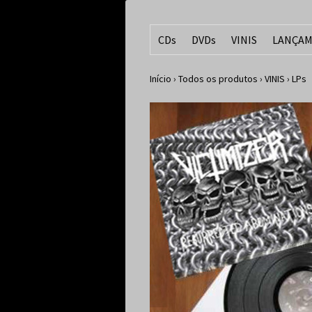
CDs
DVDs
VINIS
LANÇAM
Início
›
Todos os produtos
›
VINIS
›
LPs