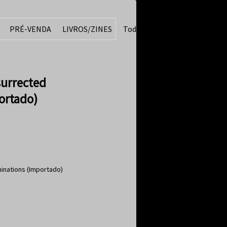
PRÉ-VENDA
LIVROS/ZINES
Todos
surrected
ortado)
minations (Importado)