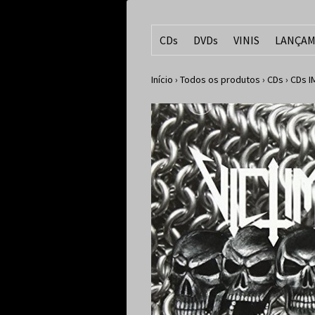
CDs
DVDs
VINIS
LANÇAM
Início
›
Todos os produtos
›
CDs
›
CDs 