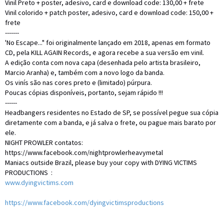
Vinil Preto + poster, adesivo, card e download code: 130,00 + frete
Vinil colorido + patch poster, adesivo, card e download code: 150,00 +
frete
-------
'No Escape..." foi originalmente lançado em 2018, apenas em formato
CD, pela KILL AGAIN Records, e agora recebe a sua versão em vinil.
A edição conta com nova capa (desenhada pelo artista brasileiro,
Marcio Aranha) e, também com a novo logo da banda.
Os vinís são nas cores preto e (limitado) púrpura.
Poucas cópias disponíveis, portanto, sejam rápido !!!
------
Headbangers residentes no Estado de SP, se possível pegue sua cópia
diretamente com a banda, e já salva o frete, ou pague mais barato por
ele.
NIGHT PROWLER contatos:
https://www.facebook.com/nightprowlerheavymetal
Maniacs outside Brazil, please buy your copy with DYING VICTIMS
PRODUCTIONS :
www.dyingvictims.com
https://www.facebook.com/dyingvictimsproductions