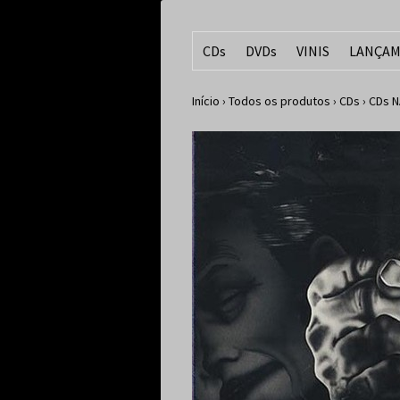
CDs
DVDs
VINIS
LANÇAM
Início
›
Todos os produtos
›
CDs
›
CDs N