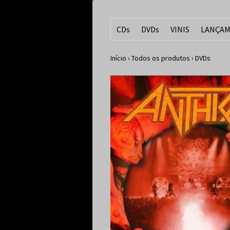
CDs
DVDs
VINIS
LANÇAM
Início
›
Todos os produtos
›
DVDs