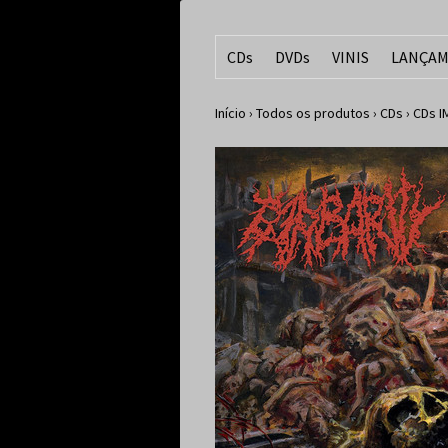
CDs
DVDs
VINIS
LANÇAM
Início
›
Todos os produtos
›
CDs
›
CDs 