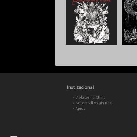
Institucional
»
Violator na China
»
Sobre Kill Again Rec
»
Ajuda