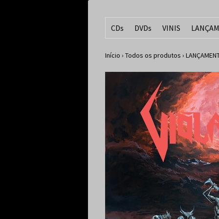
CDs
DVDs
VINIS
LANÇAM
Início
›
Todos os produtos
›
LANÇAMENT