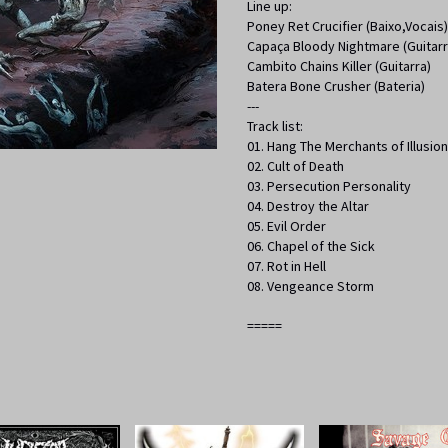
Line up:
Poney Ret Crucifier (Baixo,Vocais)
Capaça Bloody Nightmare (Guitarr
Cambito Chains Killer (Guitarra)
Batera Bone Crusher (Bateria)
---
Track list:
01. Hang The Merchants of Illusion
02. Cult of Death
03. Persecution Personality
04. Destroy the Altar
05. Evil Order
06. Chapel of the Sick
07. Rot in Hell
08. Vengeance Storm
=====