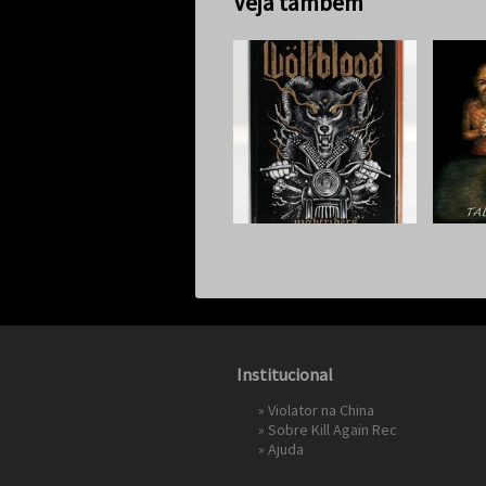
Veja também
Institucional
»
Violator na China
»
Sobre Kill Again Rec
»
Ajuda