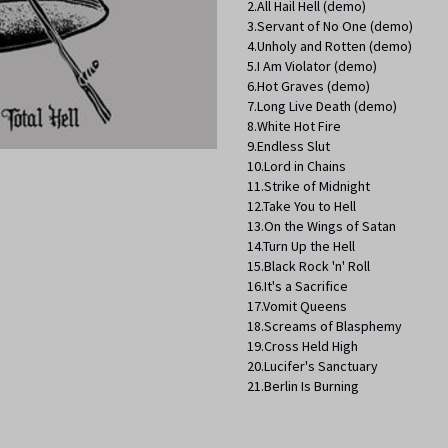
2.All Hail Hell (demo)
3.Servant of No One (demo)
4.Unholy and Rotten (demo)
5.I Am Violator (demo)
6.Hot Graves (demo)
7.Long Live Death (demo)
8.White Hot Fire
9.Endless Slut
10.Lord in Chains
11.Strike of Midnight
12.Take You to Hell
13.On the Wings of Satan
14.Turn Up the Hell
15.Black Rock 'n' Roll
16.It's a Sacrifice
17.Vomit Queens
18.Screams of Blasphemy
19.Cross Held High
20.Lucifer's Sanctuary
21.Berlin Is Burning