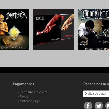
Pagamentos
Receba nossa n
» Depósito em conta
»
Paypal
»
Mercado Pago