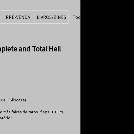
PRÉ-VENDA
LIVROS/ZINES
Todos
lete and Total Hell
Hell (Slipcase)
 trás faixas de raros 7"eps, 10'EPs,
tório !