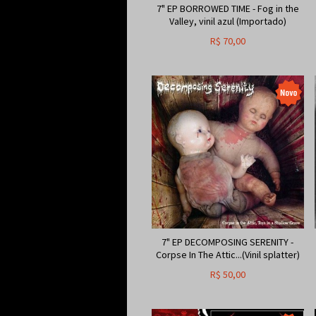
7" EP BORROWED TIME - Fog in the
Valley, vinil azul (Importado)
R$
70,00
7" EP DECOMPOSING SERENITY -
Corpse In The Attic...(Vinil splatter)
R$
50,00