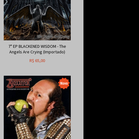
7" EP BLACKENED WISDOM - The
Angels Are Crying (Importado)
R$
65,00