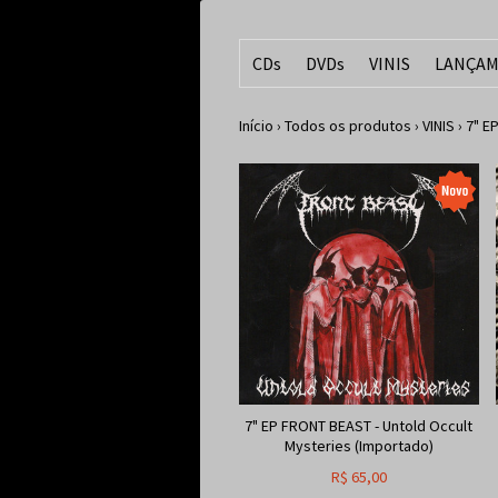
CDs
DVDs
VINIS
LANÇAM
Início
›
Todos os produtos
›
VINIS
›
7" E
7" EP FRONT BEAST - Untold Occult
Mysteries (Importado)
R$
65,00