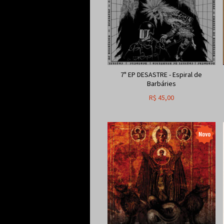
7" EP DESASTRE - Espiral de
Barbáries
R$
45,00