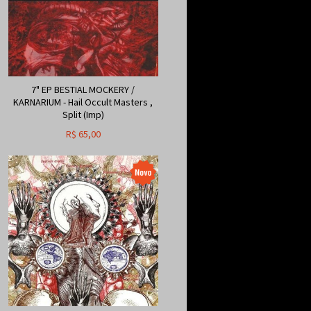
7" EP BESTIAL MOCKERY /
KARNARIUM - Hail Occult Masters ,
Split (Imp)
R$
65,00