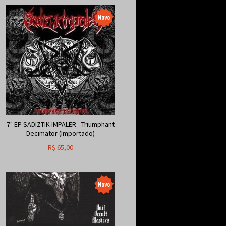
7" EP SADIZTIK IMPALER - Triumphant
Decimator (Importado)
R$
65,00