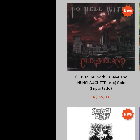
7" EP To Hell with... Cleveland
(NUNSLAUGHTER, etc) Split
(Importado)
R$
65,00