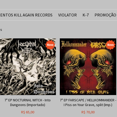
ENTOS KILL AGAIN RECORDS
VIOLATOR
K-7
PROMOÇÃO
Ps
7" EP NOCTURNAL WITCH - Into
7" EP FARSCAPE / HELLKOMMANDER -
Dungeons (Importado)
I Piss on Your Grave, split (Imp.)
R$
65,00
R$
70,00