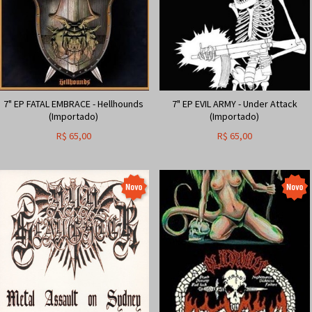
7" EP FATAL EMBRACE - Hellhounds
7" EP EVIL ARMY - Under Attack
(Importado)
(Importado)
R$
65,00
R$
65,00