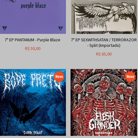
7" EP PANTANUM - Purple Blaze
7" EP SEXWITHSATAN / TERRORAZOR
- Split (Importado)
R$
50,00
R$
65,00