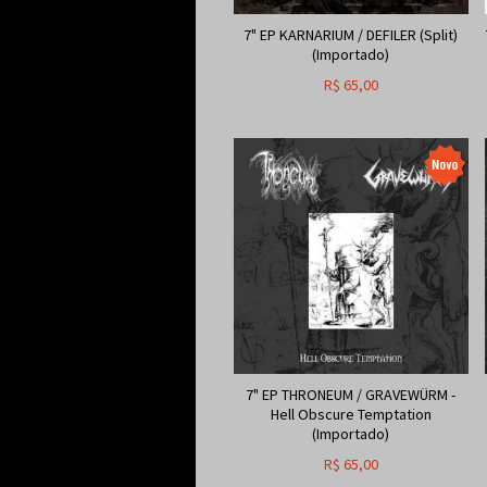
7" EP KARNARIUM / DEFILER (Split)
(Importado)
R$
65,00
7" EP THRONEUM / GRAVEWÜRM -
Hell Obscure Temptation
(Importado)
R$
65,00