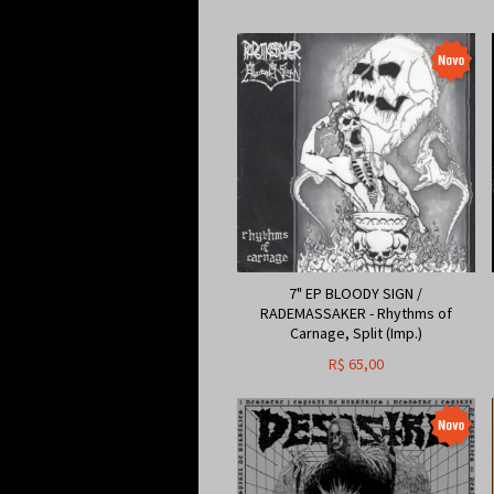
7" EP BLOODY SIGN /
RADEMASSAKER - Rhythms of
Carnage, Split (Imp.)
R$
65,00