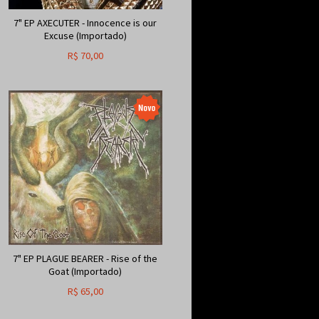
7" EP AXECUTER - Innocence is our
Excuse (Importado)
R$
70,00
7" EP PLAGUE BEARER - Rise of the
Goat (Importado)
R$
65,00