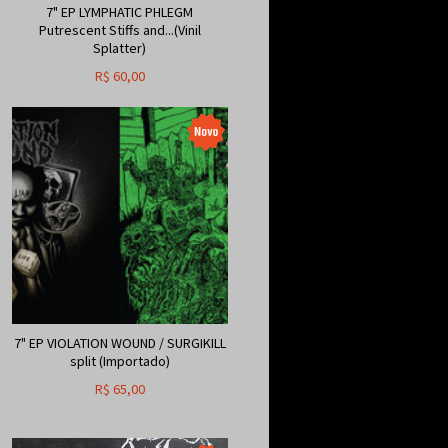
7" EP LYMPHATIC PHLEGM
Putrescent Stiffs and...(Vinil
Splatter)
R$
60,00
7" EP VIOLATION WOUND / SURGIKILL
split (Importado)
R$
65,00