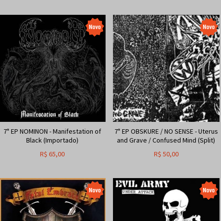
7" EP NOMINON - Manifestation of
7" EP OBSKURE / NO SENSE - Uterus
Black (Importado)
and Grave / Confused Mind (Split)
R$
65,00
R$
50,00