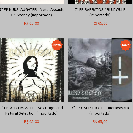
7" EP NUNSLAUGHTER - Metal Assault
7" EP BARBATOS / BLÜDWÜLF
On Sydney (Importado)
(Importado)
R$
65,00
R$
65,00
7" EP WITCHMASTER - Sex Drugs and
7" EP GAURITHOTH - Huoravasara
Natural Selection (Importado)
(Importado)
R$
65,00
R$
65,00