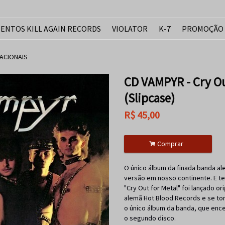
ENTOS KILL AGAIN RECORDS
VIOLATOR
K-7
PROMOÇÃO
ACIONAIS
CD VAMPYR - Cry Ou
(Slipcase)
R$
45,00
.
Comprar
O único álbum da finada banda a
versão em nosso continente. E te
"Cry Out for Metal" foi lançado o
alemã Hot Blood Records e se tor
o único álbum da banda, que enc
o segundo disco.