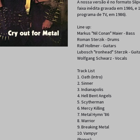
A nossa versão é no formato Sli
faixa inédita gravada em 1986, e 
programa de TV, em 1986).
Line up:
Markus "Nil Conan" Maier - Bass
Roman Sterzik - Drums
Ralf Hollmer - Guitars
Lubosch "Ironhead" Sterzik - Guit
Wolfgang Schwarz - Vocals
Track List
1. Oath (Intro)
2. Sinner
3. Indianapolis
4. Hell Bent Angels
5. Scytherman
6. Mercy Killing
7. Metal Hymn '86
8. Warrior
9. Breaking Metal
10. Vampyr
(Bonus):