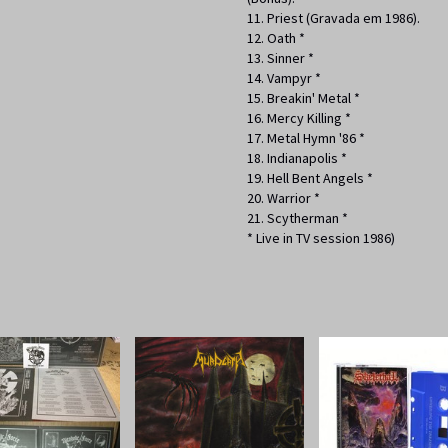
11. Priest (Gravada em 1986).
12. Oath *
13. Sinner *
14. Vampyr *
15. Breakin' Metal *
16. Mercy Killing *
17. Metal Hymn '86 *
18. Indianapolis *
19. Hell Bent Angels *
20. Warrior *
21. Scytherman *
* Live in TV session 1986)