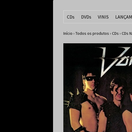
CDs
DVDs
VINIS
LANÇAM
Início
›
Todos os produtos
›
CDs
›
CDs N