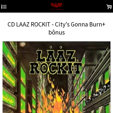
4
.
CD LAAZ ROCKIT - City's Gonna Burn+
bônus