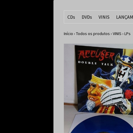
CDs
DVDs
VINIS
LANÇAM
Início
›
Todos os produtos
›
VINIS
›
LPs