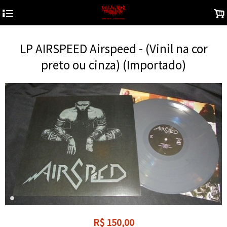
4
.
LP AIRSPEED Airspeed - (Vinil na cor
preto ou cinza) (Importado)
R$
150,00