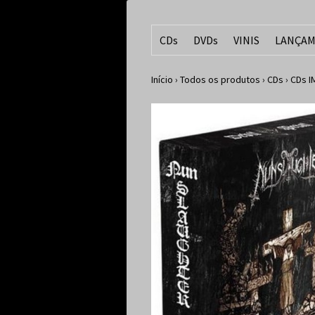
CDs
DVDs
VINIS
LANÇAM
Início
›
Todos os produtos
›
CDs
›
CDs 