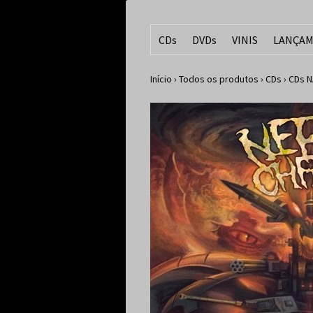
CDs
DVDs
VINIS
LANÇAM
Início
›
Todos os produtos
›
CDs
›
CDs N