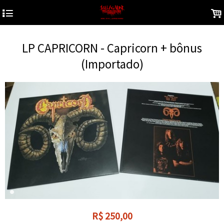
4
.
LP CAPRICORN - Capricorn + bônus
(Importado)
R$
250,00