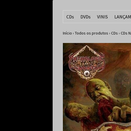
CDs
DVDs
VINIS
LANÇAM
Início
›
Todos os produtos
›
CDs
›
CDs N