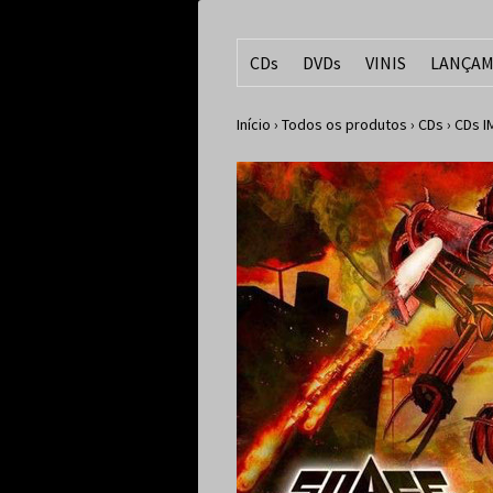
CDs
DVDs
VINIS
LANÇAM
Início
›
Todos os produtos
›
CDs
›
CDs 