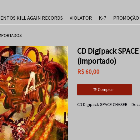
ENTOS KILL AGAIN RECORDS
VIOLATOR
K-7
PROMOÇÃO
IMPORTADOS
CD Digipack SPACE
(Importado)
R$
60,00
.
Comprar
CD Digipack SPACE CHASER – Deca