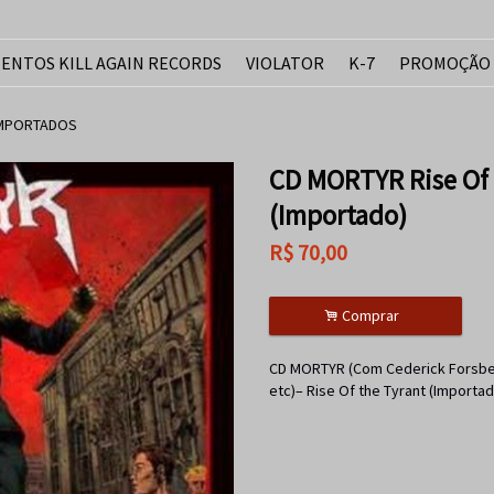
ENTOS KILL AGAIN RECORDS
VIOLATOR
K-7
PROMOÇÃO
IMPORTADOS
CD MORTYR Rise Of 
(Importado)
R$
70,00
.
Comprar
CD MORTYR (Com Cederick Forsb
etc)– Rise Of the Tyrant (Importad