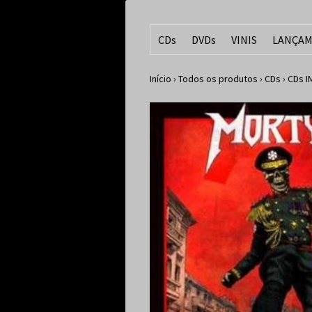
CDs
DVDs
VINIS
LANÇAM
Início
›
Todos os produtos
›
CDs
›
CDs 