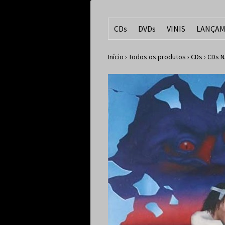
CDs
DVDs
VINIS
LANÇAM
Início
›
Todos os produtos
›
CDs
›
CDs N