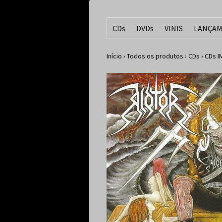
CDs
DVDs
VINIS
LANÇAM
Início
›
Todos os produtos
›
CDs
›
CDs 