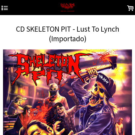
4
.
CD SKELETON PIT - Lust To Lynch
(Importado)