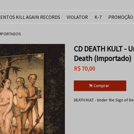
ENTOS KILL AGAIN RECORDS
VIOLATOR
K-7
PROMOÇÃO
IMPORTADOS
CD DEATH KULT - Un
Death (Importado)
R$
70,00
.
Comprar
DEATH KULT - Under the Sign of D