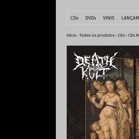
CDs
DVDs
VINIS
LANÇAM
Início
›
Todos os produtos
›
CDs
›
CDs 