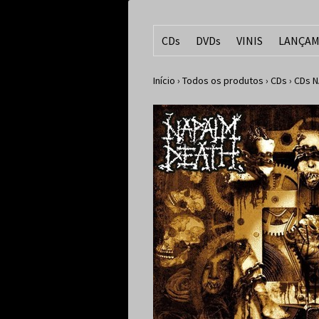
CDs
DVDs
VINIS
LANÇAM
Início
›
Todos os produtos
›
CDs
›
CDs N