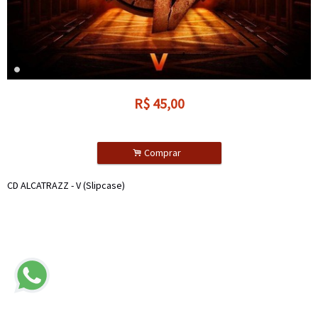
R$
45,00
.
Comprar
CD ALCATRAZZ - V (Slipcase)