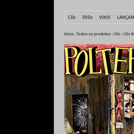
CDs
DVDs
VINIS
LANÇAM
Início
›
Todos os produtos
›
CDs
›
CDs 