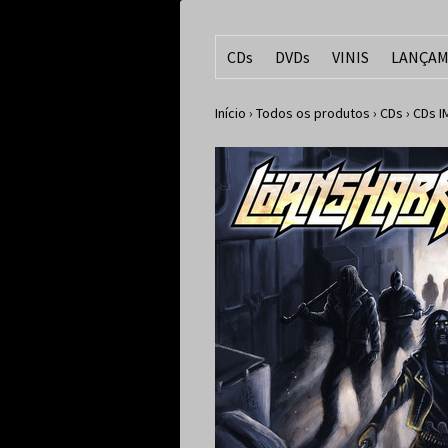
CDs
DVDs
VINIS
LANÇAM
Início
›
Todos os produtos
›
CDs
›
CDs 