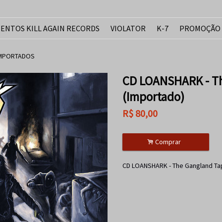
ENTOS KILL AGAIN RECORDS
VIOLATOR
K-7
PROMOÇÃO
IMPORTADOS
CD LOANSHARK - Th
(Importado)
R$
80,00
.
Comprar
CD LOANSHARK - The Gangland Ta