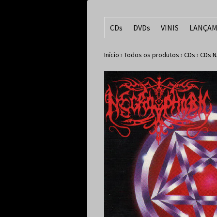
CDs
DVDs
VINIS
LANÇAM
Início
›
Todos os produtos
›
CDs
›
CDs N