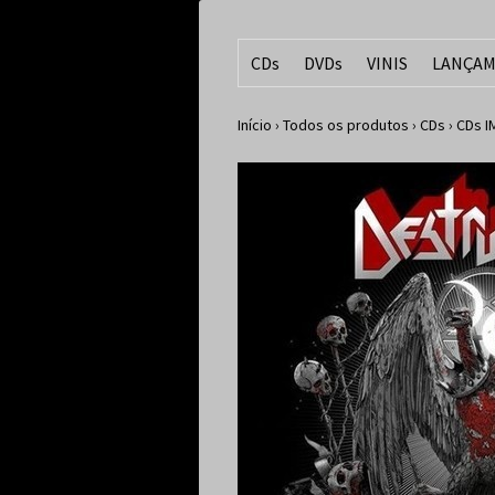
CDs
DVDs
VINIS
LANÇAM
Início
›
Todos os produtos
›
CDs
›
CDs 