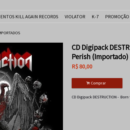
ENTOS KILL AGAIN RECORDS
VIOLATOR
K-7
PROMOÇÃO
IMPORTADOS
CD Digipack DESTR
Perish (Importado)
R$
80,00
.
Comprar
CD Digipack DESTRUCTION - Born 