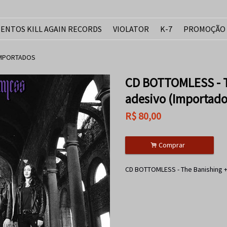
ENTOS KILL AGAIN RECORDS
VIOLATOR
K-7
PROMOÇÃO
IMPORTADOS
CD BOTTOMLESS - T
adesivo (Importado
R$
80,00
.
Comprar
CD BOTTOMLESS - The Banishing +