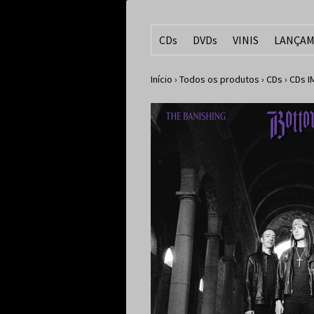
CDs
DVDs
VINIS
LANÇAM
Início
›
Todos os produtos
›
CDs
›
CDs 