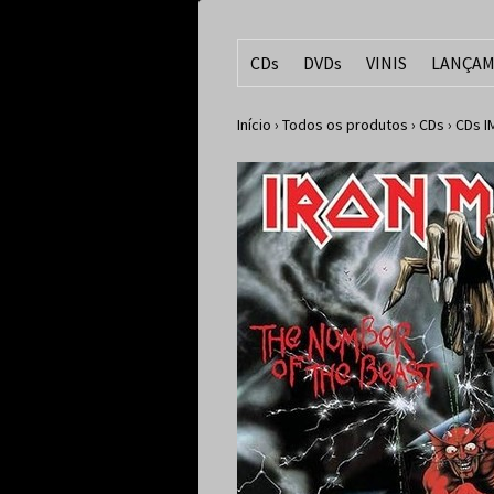
CDs
DVDs
VINIS
LANÇAM
Início
›
Todos os produtos
›
CDs
›
CDs 