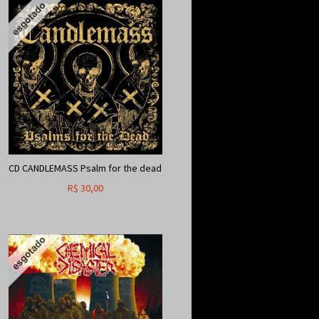
CD CANDLEMASS Psalm for the dead
R$
30,00