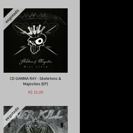
CD GAMMA RAY - Skeletons &
Majesties (EP)
R$
25,00