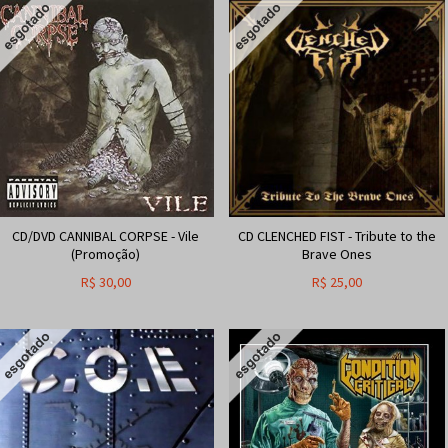
CD/DVD CANNIBAL CORPSE - Vile
CD CLENCHED FIST - Tribute to the
(Promoção)
Brave Ones
R$
30,00
R$
25,00