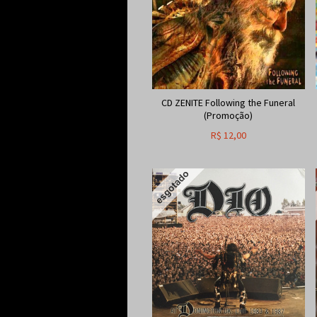
CD ZENITE Following the Funeral
(Promoção)
R$
12,00