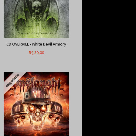
CD OVERKILL - White Devil Armory
R$
30,00