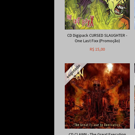
CD Digipack CURSED SLAUGHTER -
One Last Fixx (Promoção)
R$
15,00
CD CLAWN - The Great Execution