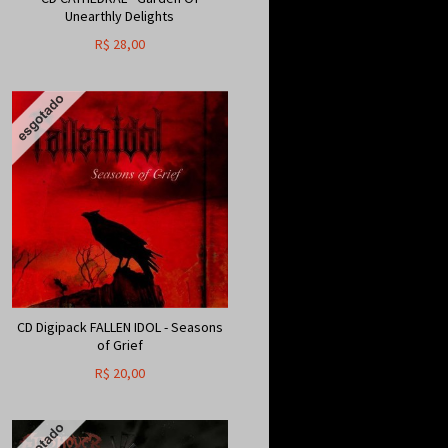
Unearthly Delights
R$
28,00
CD Digipack FALLEN IDOL - Seasons
of Grief
R$
20,00