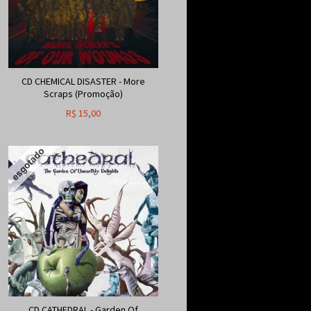
CD CHEMICAL DISASTER - More
Scraps (Promoção)
R$
15,00
CD CATHEDRAL - Garden Of