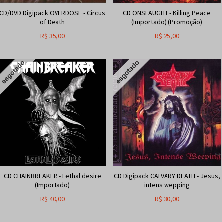
CD/DVD Digipack OVERDOSE - Circus
CD ONSLAUGHT - Killing Peace
of Death
(Importado) (Promoção)
R$
35,00
R$
25,00
CD CHAINBREAKER - Lethal desire
CD Digipack CALVARY DEATH - Jesus,
(Importado)
intens wepping
R$
40,00
R$
30,00