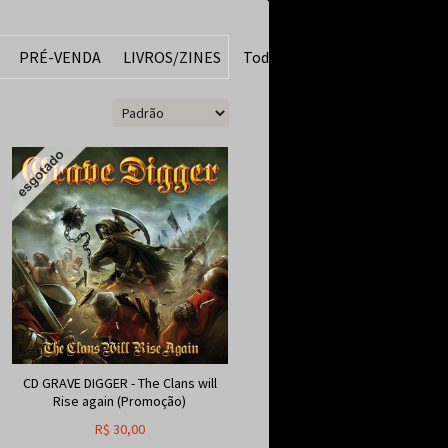
PRÉ-VENDA
LIVROS/ZINES
Todos
CD GRAVE DIGGER - The Clans will
Rise again (Promoção)
R$
30,00