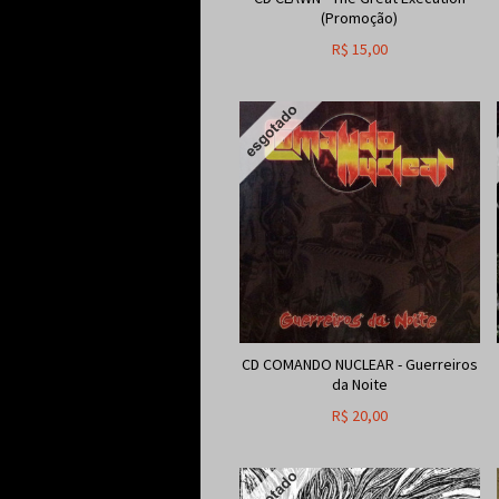
(Promoção)
R$
15,00
CD COMANDO NUCLEAR - Guerreiros
da Noite
R$
20,00