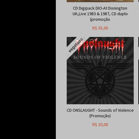
CD Digipack DIO-At Donington
UK,Live 1983 & 1987, CD duplo
(promoção
R$
35,00
CD ONSLAUGHT - Sounds of Violence
(Promoção)
R$
20,00