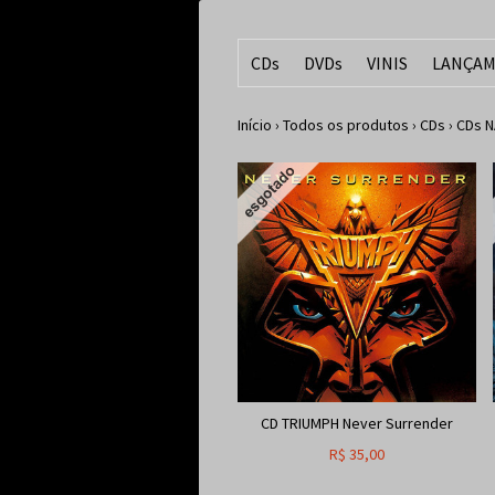
CDs
DVDs
VINIS
LANÇAM
Início
›
Todos os produtos
›
CDs
›
CDs N
CD TRIUMPH Never Surrender
R$
35,00