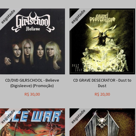
CD/DVD GILRSCHOOL - Believe
CD GRAVE DESECRATOR - Dust to
(Digisleeve) (Promoção)
Dust
R$
30,00
R$
20,00