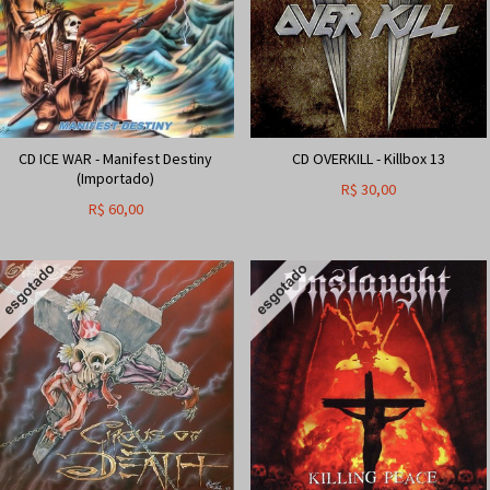
CD ICE WAR - Manifest Destiny
CD OVERKILL - Killbox 13
(Importado)
R$
30,00
R$
60,00