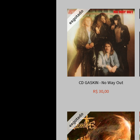
CD GASKIN - No Way Out
R$
30,00