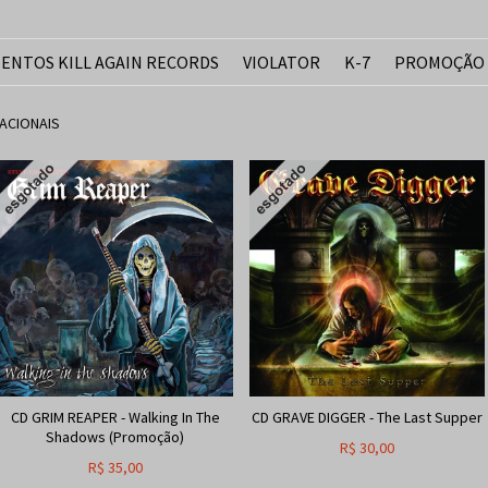
ENTOS KILL AGAIN RECORDS
VIOLATOR
K-7
PROMOÇÃO
ACIONAIS
CD GRIM REAPER - Walking In The
CD GRAVE DIGGER - The Last Supper
Shadows (Promoção)
R$
30,00
R$
35,00