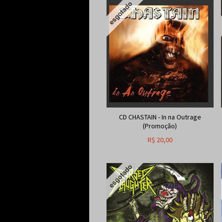
CD CHASTAIN - In na Outrage
(Promoção)
R$
20,00