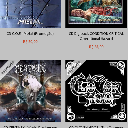
CD C.O.E - Metal (Promoção)
CD Digipack CONDITION CRITICAL
Operational Hazard
R$
20,00
R$
28,00
CD CENTINEX - World Declension
CD CLOVEN HOOF - The Opening