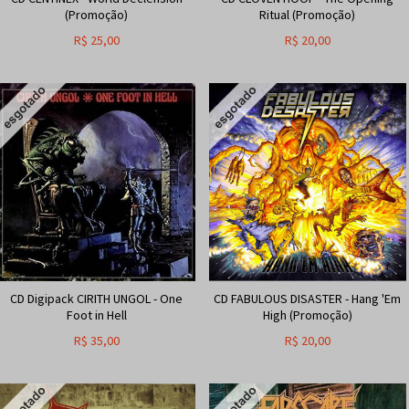
(Promoção)
Ritual (Promoção)
R$
25,00
R$
20,00
CD Digipack CIRITH UNGOL - One
CD FABULOUS DISASTER - Hang 'Em
Foot in Hell
High (Promoção)
R$
35,00
R$
20,00