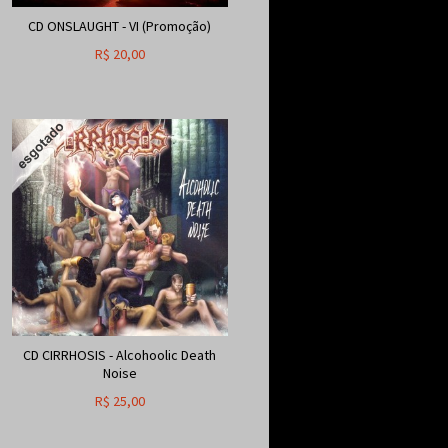
CD ONSLAUGHT - VI (Promoção)
R$
20,00
CD CIRRHOSIS - Alcohoolic Death
Noise
R$
25,00