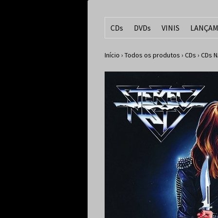
CDs
DVDs
VINIS
LANÇAM
Início
›
Todos os produtos
›
CDs
›
CDs N