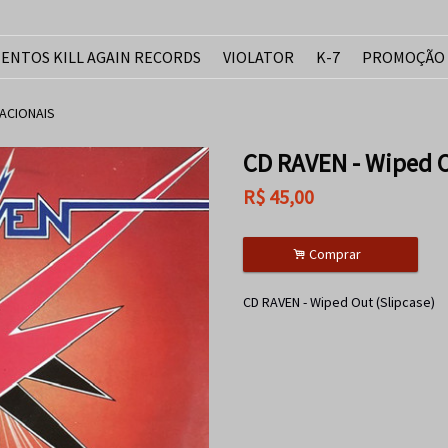
ENTOS KILL AGAIN RECORDS
VIOLATOR
K-7
PROMOÇÃO
ACIONAIS
CD RAVEN - Wiped O
R$
45,00
.
Comprar
CD RAVEN - Wiped Out (Slipcase)