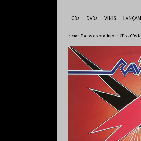
CDs
DVDs
VINIS
LANÇAM
Início
›
Todos os produtos
›
CDs
›
CDs N